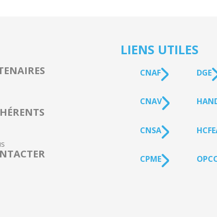
LIENS UTILES
TENAIRES
CNAF
DGE
CNAV
HAN
s
HÉRENTS
CNSA
HCFE
s
NTACTER
CPME
OPCO