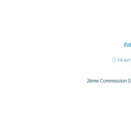
ÉV
14 avr
2ème Commission Sil