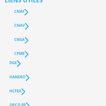
LIENS UTILES
CNAF
CNAV
CNSA
CPME
DGE
HANDEO
HCFEA
OPCO EP