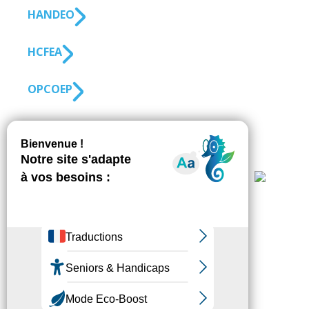
HANDEO
HCFEA
OPCO EP
SUIVEZ-NOUS
S'inscrire à la
NEWSLETTER
Fédésap © 2021
Mentions légales