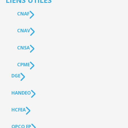
LIENS UTILES
CNAF
CNAV
CNSA
CPME
DGE
HANDEO
HCFEA
OPCO EP