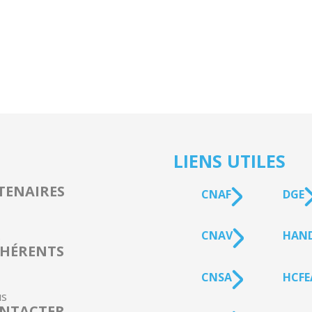
LIENS UTILES
TENAIRES
CNAF
DGE
CNAV
HAN
s
HÉRENTS
CNSA
HCFE
s
NTACTER