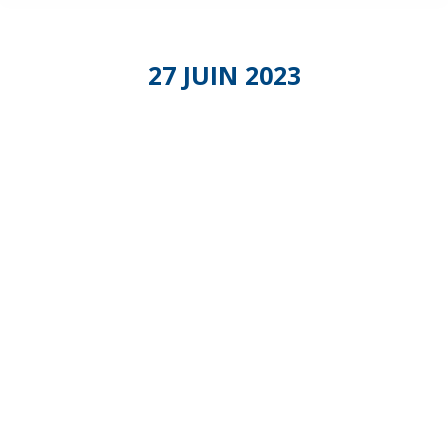
27 JUIN 2023
Commissio
Création
et
Développe
Entrepreneu