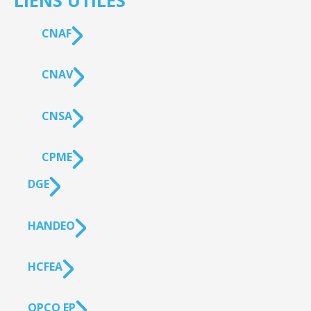
LIENS UTILES
CNAF
CNAV
CNSA
CPME
DGE
HANDEO
HCFEA
OPCO EP