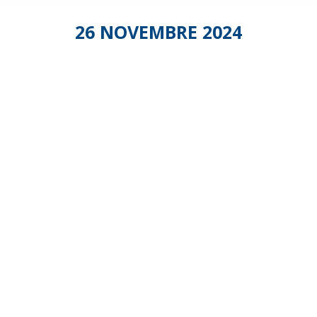
26 NOVEMBRE 2024
Salon
des
Services
à la
Personne
2024