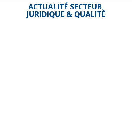
ACTUALITÉ SECTEUR
,
JURIDIQUE & QUALITÉ
Taux
d’évolution
des
prix
des
SAD