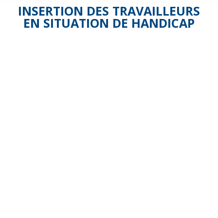
INSERTION DES TRAVAILLEURS
EN SITUATION DE HANDICAP
HandiSAP
: infos
&
politique
Handicap
avec