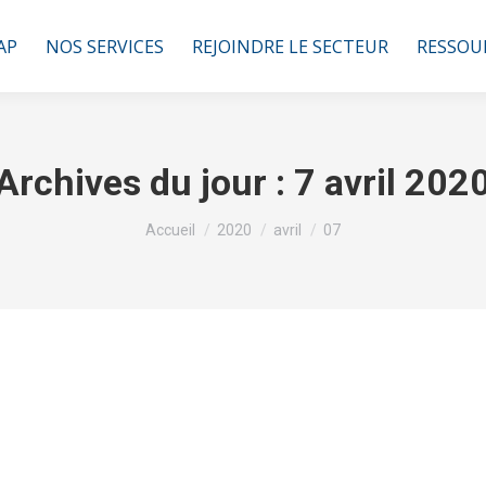
AP
NOS SERVICES
REJOINDRE LE SECTEUR
RESSOU
Archives du jour :
7 avril 202
Vous êtes ici :
Accueil
2020
avril
07