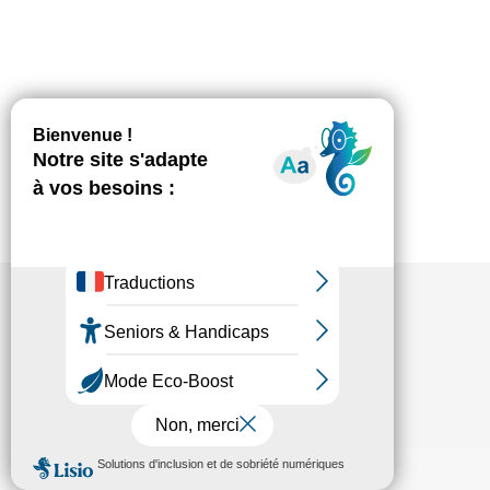
Par
admin
22 avril 2021
Brouillon auto
Par
admin
22 avril 2021
Fédésap © 2021
Mentions légales
Transparence
Politique de confidentialité