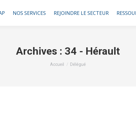
AP
NOS SERVICES
REJOINDRE LE SECTEUR
RESSOU
Archives :
34 - Hérault
Vous êtes ici :
Accueil
Délégué