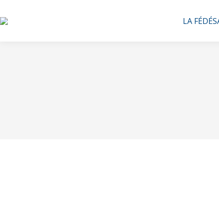
LA FÉDÉS
Brouillon auto
Par
nenguezzou
17 novembre 2025