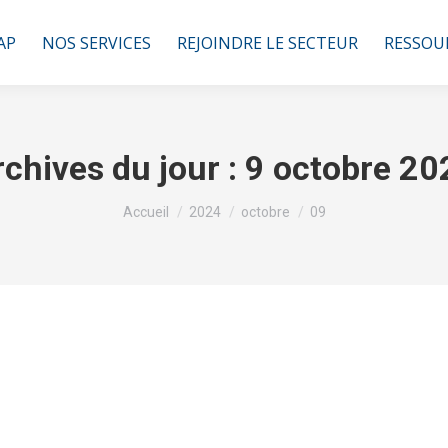
AP
NOS SERVICES
REJOINDRE LE SECTEUR
RESSOU
chives du jour :
9 octobre 20
Vous êtes ici :
Accueil
2024
octobre
09