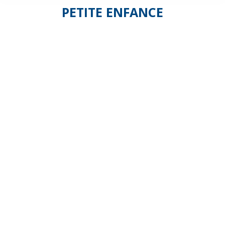
PETITE ENFANCE
Campagne
de
valorisation
des
métiers
de la