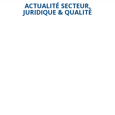
ACTUALITÉ SECTEUR
,
JURIDIQUE & QUALITÉ
Mise
en
place
de
l’«indemnité
de