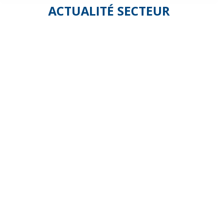
ACTUALITÉ SECTEUR
Questionnai
« état
des
lieux
et
analyse