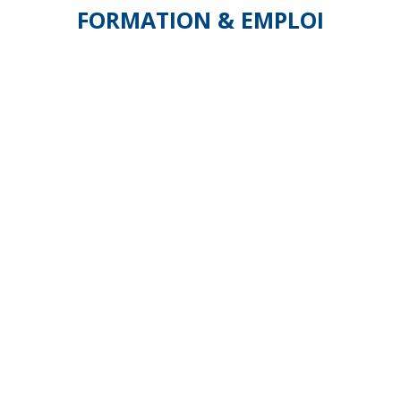
FORMATION & EMPLOI
Formation
des
Salariés
SAP :
le
nouveau