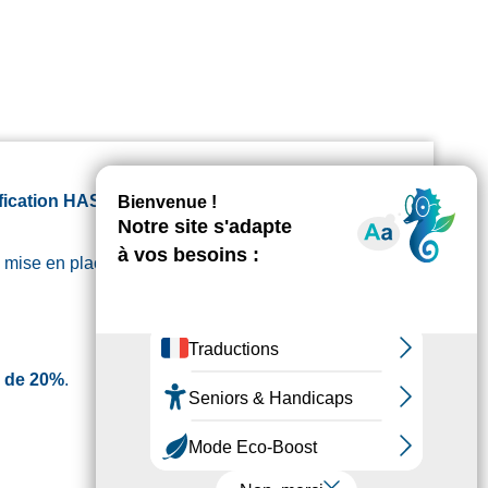
ification HAS
.
a mise en place du référentiel HAS et vous
n de 20%
.