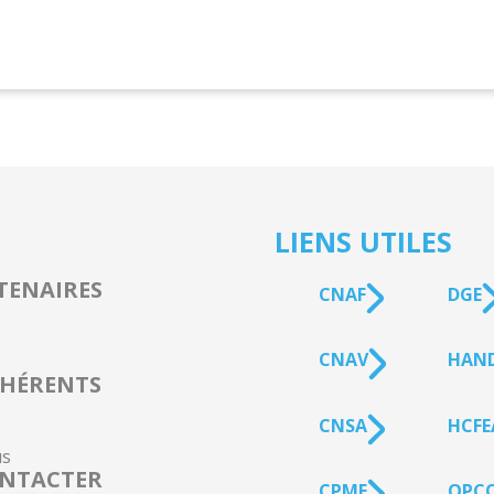
LIENS UTILES
TENAIRES
CNAF
DGE
CNAV
HAN
s
HÉRENTS
CNSA
HCFE
s
NTACTER
CPME
OPCO