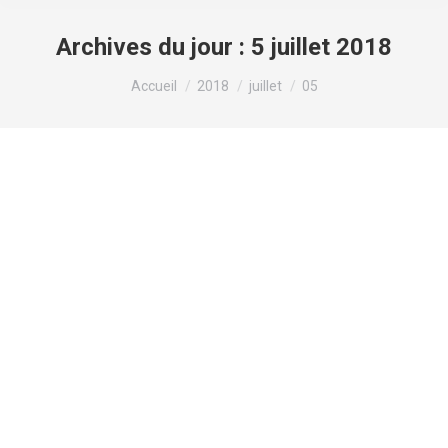
Archives du jour :
5 juillet 2018
Vous êtes ici :
Accueil
2018
juillet
05