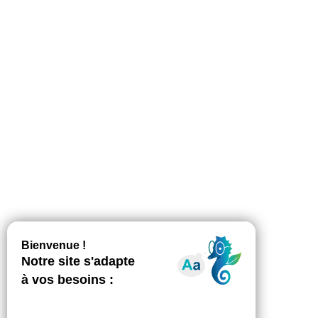
La Fédésap propose deux nouvelles
offres partenaires pour vous aider
dans la gestion des arrêts de travail !
Actualité de nos partenaires
Par
Diana Mazelin
5 juillet 2018
Pour aider ses adhérents dans la gestion des
arrêts de travail, la Fédésap a signé un
partenariat avec la société PREVANTIS,
spécialiste en droit social et sécurité au travail.
Un premier volet du partenariat vise à mieux
organiser les contre-visites médicales et
administratives ; l’autre, permet une
optimisation des taux de déclarations AT, voire
une contestation…