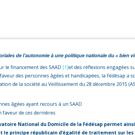
variable
oriales de l’autonomie à une politique nationale du « bien vie
sur le financement des SAAD
[1]
et des réflexions engagées su
 faveur des personnes âgées et handicapées, la Fédésap a so
tation de la société au Veillissement du 28 décembre 2015 (A
nnes âgées ayant recours à un SAAD
n faveur de ces dernières
vatoire National du Domicile de la Fédésap permet ains
 principe républicain d’égalité de traitement sur les t