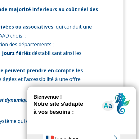
de majorité inferieurs au coût réel des
rivées ou associatives
, qui conduit une
AD choisi ;
tion des départements ;
 jours fériés
déstabilisant ainsi les
ne peuvent prendre en compte les
âgées et l’accessibilité à une offre
te et dynamique en capacité à accompagner
système qui conduit à une iniquité dans