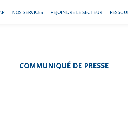
AP
NOS SERVICES
REJOINDRE LE SECTEUR
RESSOU
COMMUNIQUÉ DE PRESSE
alité de traiteme
pagnement des p
omicile à géomé