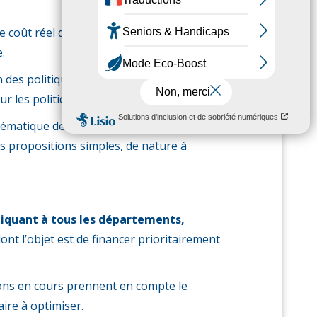
e coût réel des services et apparaissent,
.
n des politiques de l’autonomie, c’est aussi
r les politiques de santé.
ystématique des personnes âgées et ainsi
es propositions simples, de nature à
liquant à tous les départements,
nt l’objet est de financer prioritairement
xions en cours prennent en compte le
ire à optimiser.