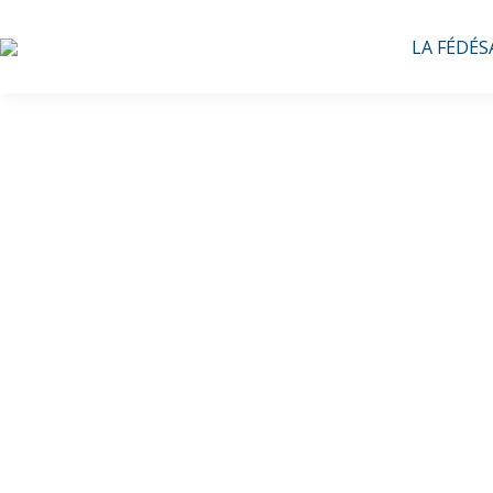
LA FÉDÉS
Une ég
l’accom
âgées à d