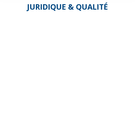
JURIDIQUE & QUALITÉ
Les
modalités
de
prise
en
compte