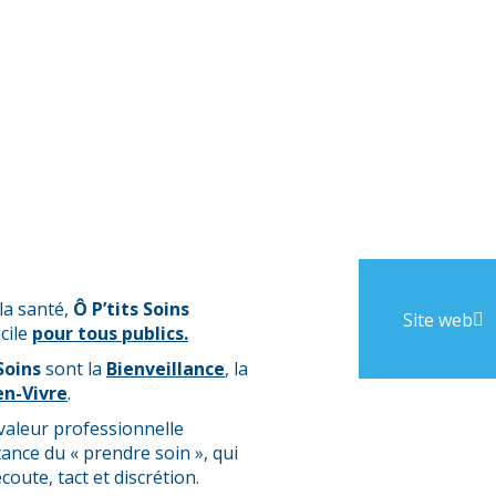
la santé,
Ô P’tits Soins
Site web
cile
pour tous publics.
 Soins
sont la
Bienveillance
, la
en-Vivre
.
aleur professionnelle
ance du « prendre soin », qui
oute, tact et discrétion.