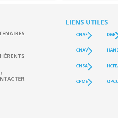
LIENS UTILES
TENAIRES
CNAF
DGE
CNAV
HAN
s
HÉRENTS
CNSA
HCFE
s
NTACTER
CPME
OPCO