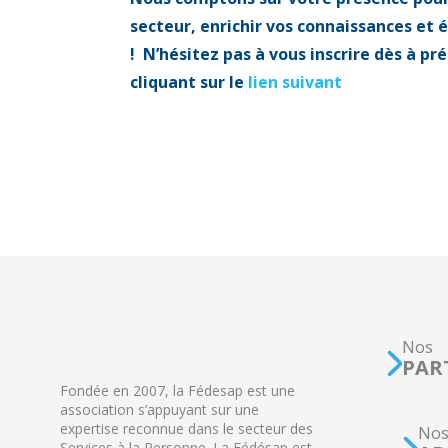
secteur,
enrichir vos connaissances et
!
N’hésitez pas à vous inscrire dès à pré
cliquant sur le
lien suivant
Nos
PAR
Fondée en 2007, la Fédesap est une
association s’appuyant sur une
expertise reconnue dans le secteur des
No
Services à la Personne. La Fédésap est