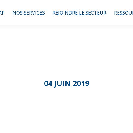
AP
NOS SERVICES
REJOINDRE LE SECTEUR
RESSOU
04 JUIN 2019
and Tour – Montp