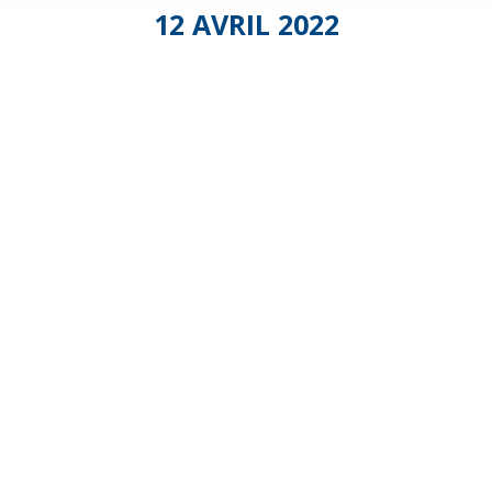
12 AVRIL 2022
Le
Grand
Tour
de la
Fédésap
#Saison3