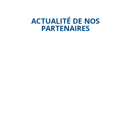
ACTUALITÉ DE NOS
PARTENAIRES
Les
SilverEco
Digital
Days
de la