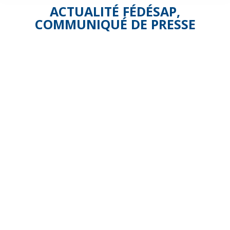
ACTUALITÉ FÉDÉSAP
,
COMMUNIQUÉ DE PRESSE
La
Fédésap
renouvelle
son
Conseil
d’Administra