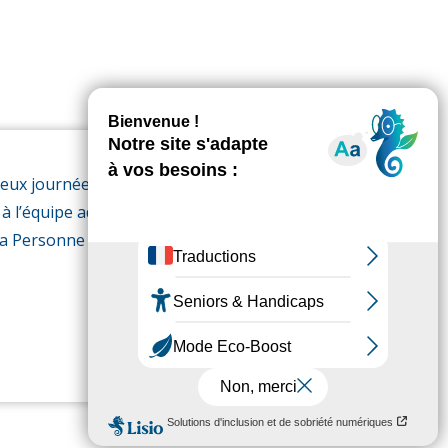
deux journées, merci à tous les membres
 l’équipe administrative ! Petite story du
la Personne !