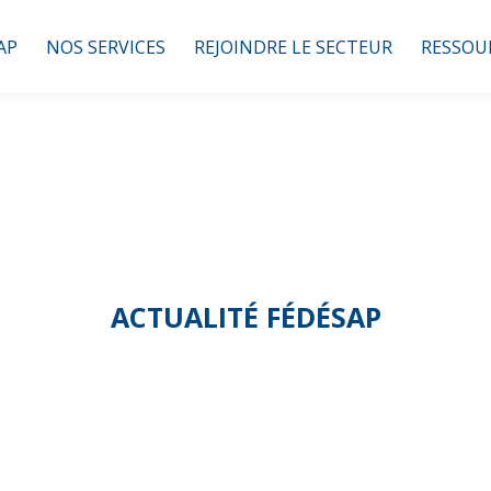
AP
NOS SERVICES
REJOINDRE LE SECTEUR
RESSOU
ACTUALITÉ FÉDÉSAP
n images sur le 
ces à la Personn