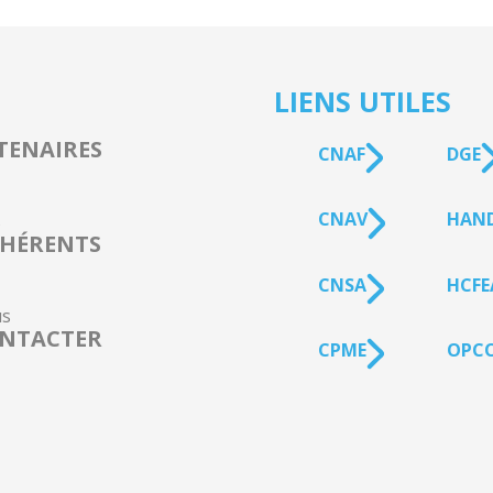
LIENS UTILES
TENAIRES
CNAF
DGE
CNAV
HAN
s
HÉRENTS
CNSA
HCFE
s
NTACTER
CPME
OPCO